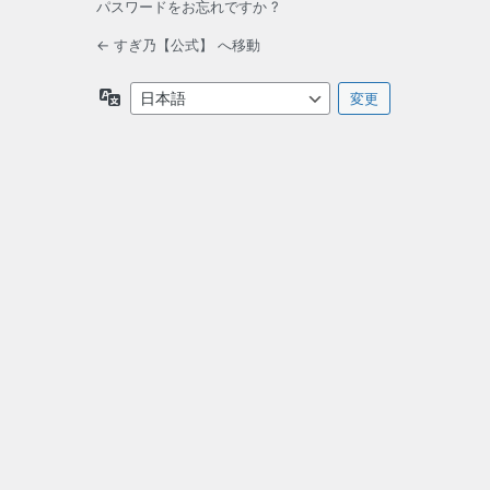
パスワードをお忘れですか ?
← すぎ乃【公式】 へ移動
言
語