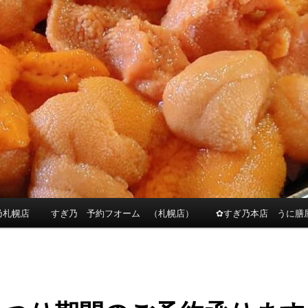
乃札幌店
すぎ乃 予約フオーム （札幌店）
✿すぎ乃本店 うに膳屋