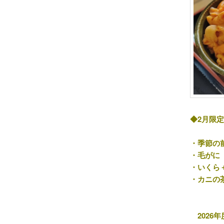
◆2月限
・季節の
・毛がに
・いくら
・カニの
2026