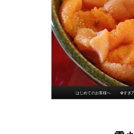
メ
はじめてのお客様へ
✿すぎ
イ
ン
メ
ニ
ュ
ー