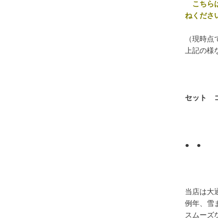
こちらは
ねくださ
（現時点
上記の様
セット 
● ●
当店は大
例年、雪
スムーズ