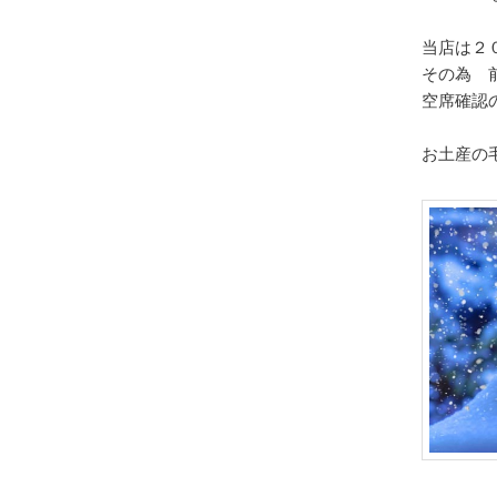
当店は２
その為 
空席確認
お土産の