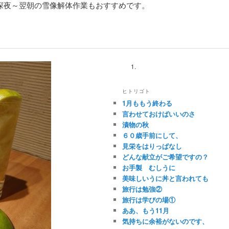
深夜～翌朝の雪像解体作業もおすすめです。
ヒトリゴト
1月ももう終わる
言わせておけばいいのさ
漬物の秋
６０歳手前にして、
見栄をはりっぱなし
どんな献立がご希望ですの？
お手製 むしうに
美味しいうに丼と言われても
旅行は勉強②
旅行は学びの場①
ああ、もう11月
気持ちに余裕がないのです、