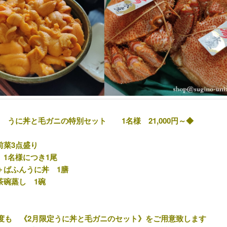
定 うに丼と毛ガニの特別セット 1名様 21,000円～◆
前菜3点盛り
 1名様につき1尾
＋ばふんうに丼 1膳
茶碗蒸し 1碗
年度も 《2月限定うに丼と毛ガニのセット》をご用意致します