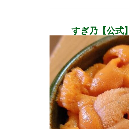
メ
イ
ン
すぎ乃【公式
コ
ン
テ
ン
ツ
へ
移
動