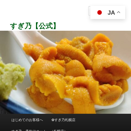
メ
イ
検
JA
ン
索
コ
すぎ乃【公式】
ン
テ
ン
ツ
へ
移
動
メ
はじめてのお客様へ
✿すぎ乃札幌店
イ
ン
すぎ乃 予約フオーム （札幌店）