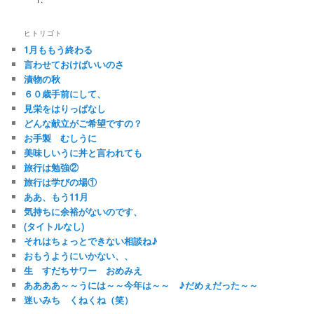
ヒトリゴト
1月ももう終わる
言わせておけばいいのさ
漬物の秋
６０歳手前にして、
見栄をはりっぱなし
どんな献立がご希望ですの？
お手製 むしうに
美味しいうに丼と言われても
旅行は勉強②
旅行は学びの場①
ああ、もう11月
気持ちに余裕がないのです、
(タイトルなし)
それはちょっとできない相談ね♪
おもうようにいかない、、
生 すだちサワー おめみえ
ああああ～～うには～～今年は～～ ♪だめぇだった～～
迷いみち くねくね（笑）