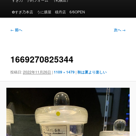
メ
ニ
✿すぎ乃本店 うに膳屋 積丹店 6/6OPEN
ュ
ー
画
← 前へ
次へ →
像
ナ
ビ
ゲ
1669270825344
ー
シ
投稿日:
2022年11月26日
|
1109 × 1479
|
秋は夏より楽しい
ョ
ン