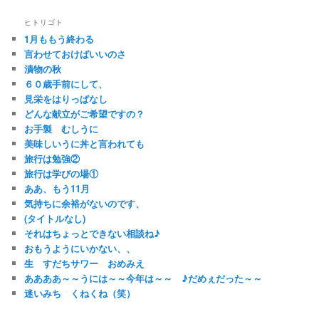
ヒトリゴト
1月ももう終わる
言わせておけばいいのさ
漬物の秋
６０歳手前にして、
見栄をはりっぱなし
どんな献立がご希望ですの？
お手製 むしうに
美味しいうに丼と言われても
旅行は勉強②
旅行は学びの場①
ああ、もう11月
気持ちに余裕がないのです、
(タイトルなし)
それはちょっとできない相談ね♪
おもうようにいかない、、
生 すだちサワー おめみえ
ああああ～～うには～～今年は～～ ♪だめぇだった～～
迷いみち くねくね（笑）