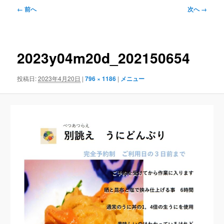
画
← 前へ
次へ →
像
ナ
ビ
ゲ
2023y04m20d_202150654
ー
シ
投稿日:
2023年4月20日
|
796 × 1186
|
メニュー
ョ
ン