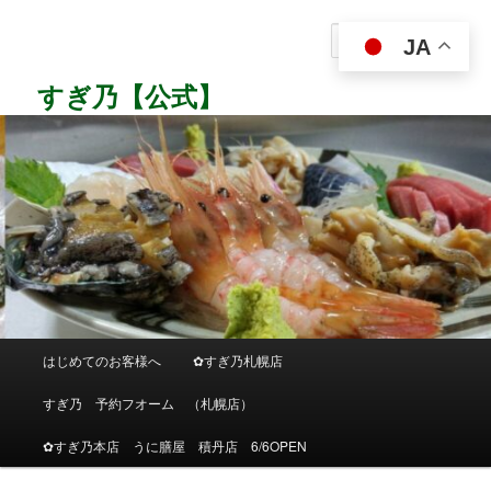
メ
イ
検
JA
ン
索
コ
すぎ乃【公式】
ン
テ
ン
ツ
へ
移
動
メ
はじめてのお客様へ
✿すぎ乃札幌店
イ
ン
すぎ乃 予約フオーム （札幌店）
メ
ニ
✿すぎ乃本店 うに膳屋 積丹店 6/6OPEN
ュ
ー