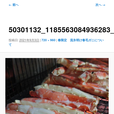
画
← 前へ
次へ →
像
ナ
ビ
ゲ
50301132_1185563084936283
ー
シ
投稿日:
2021年9月3日
|
720 × 960
|
春限定 流氷明け春毛ガニについ
ョ
て
ン