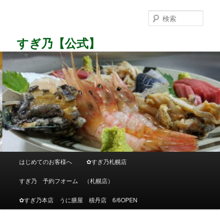
メ
イ
検
ン
索
コ
すぎ乃【公式】
ン
テ
ン
ツ
へ
移
動
メ
はじめてのお客様へ
✿すぎ乃札幌店
イ
ン
すぎ乃 予約フオーム （札幌店）
メ
ニ
✿すぎ乃本店 うに膳屋 積丹店 6/6OPEN
ュ
ー