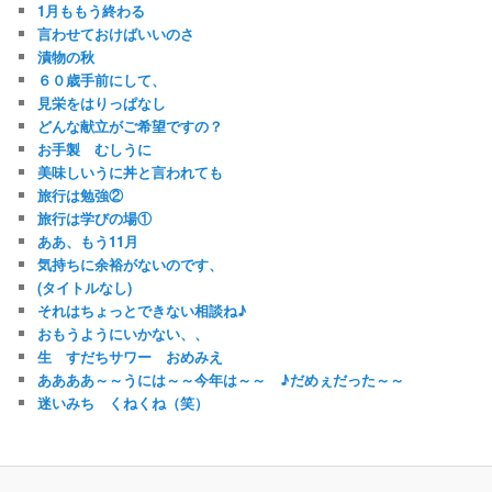
1月ももう終わる
言わせておけばいいのさ
漬物の秋
６０歳手前にして、
見栄をはりっぱなし
どんな献立がご希望ですの？
お手製 むしうに
美味しいうに丼と言われても
旅行は勉強②
旅行は学びの場①
ああ、もう11月
気持ちに余裕がないのです、
(タイトルなし)
それはちょっとできない相談ね♪
おもうようにいかない、、
生 すだちサワー おめみえ
ああああ～～うには～～今年は～～ ♪だめぇだった～～
迷いみち くねくね（笑）